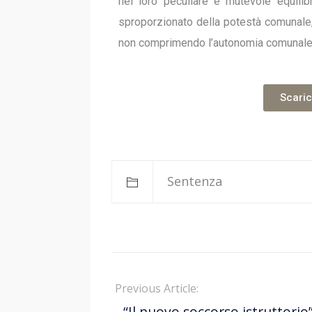
nel loro peculiare e mutevole equilibr
sproporzionato della potestà comunale, 
non comprimendo l’autonomia comunale o
Scaric
Sentenza
Previous Article:
- “Il nuovo soccorso istruttorio”