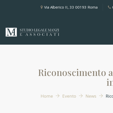
Via Alberico II, 33 00193 Roma
Riconoscimento a
i
Home
Evento
News
Ric