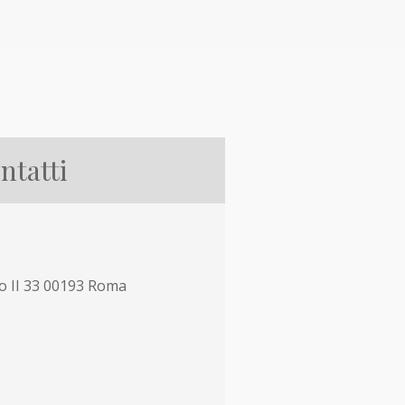
ntatti
co II 33 00193 Roma