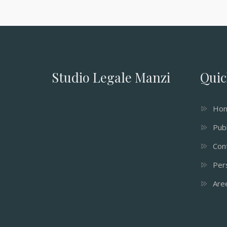
Studio Legale Manzi
Quic
Ho
Pubb
Cont
Per
Aree