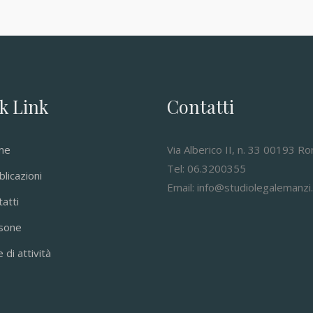
k Link
Contatti
me
Via Alberico II, n. 33 00193 R
Tel: 06.3200355
licazioni
Email: info@studiolegalemanzi.
atti
sone
 di attività