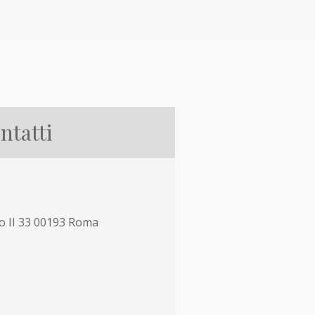
ntatti
co II 33 00193 Roma