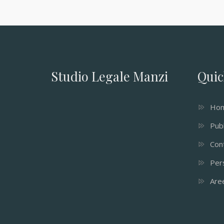
Studio Legale Manzi
Quic
Ho
Pubb
Cont
Per
Aree