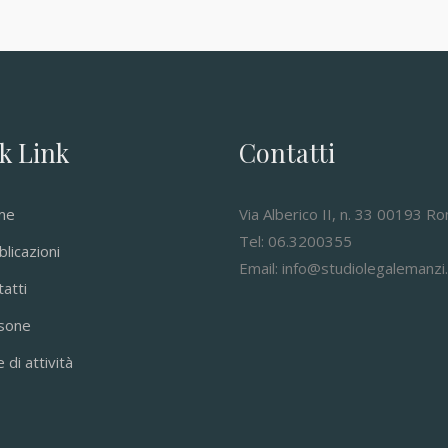
k Link
Contatti
me
Via Alberico II, n. 33 00193 R
Tel: 06.3200355
licazioni
Email: info@studiolegalemanzi.
atti
sone
 di attività