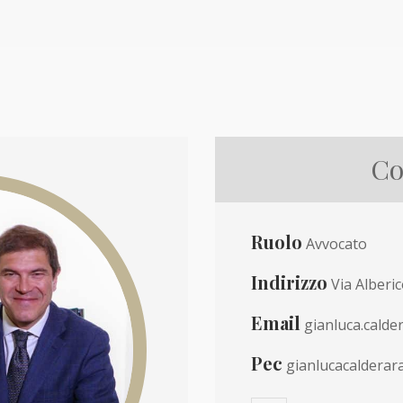
Co
Ruolo
Avvocato
Indirizzo
Via Alberi
Email
gianluca.calde
Pec
gianlucacalderar