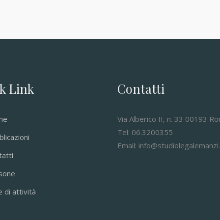
k Link
Contatti
me
Via Alberico II, n. 33 00193 R
Tel: 06.3200355
licazioni
Email: info@studiolegalemanzi.
atti
sone
 di attività