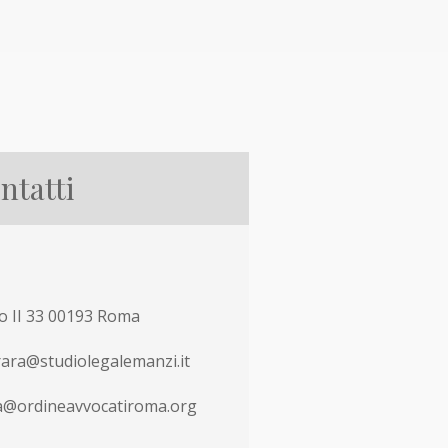
ntatti
co II 33 00193 Roma
rara@studiolegalemanzi.it
a@ordineavvocatiroma.org