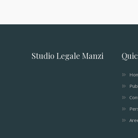
Studio Legale Manzi
Quic
Ho
Pubb
Cont
Per
Aree